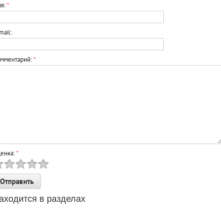
я:
*
mail:
мментарий:
*
енка:
*
аходится в разделах