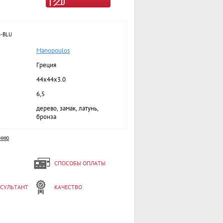
4-BLU
Manopoulos
Греция
44x44x3.0
6,5
дерево, замак, латунь,
бронза
ению
СПОСОБЫ ОПЛАТЫ
НСУЛЬТАНТ
КАЧЕСТВО