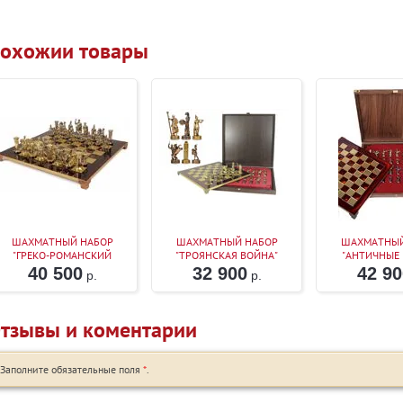
охожии товары
ШАХМАТНЫЙ НАБОР
ШАХМАТНЫЙ НАБОР
ШАХМАТНЫЙ
"ГРЕКО-РОМАНСКИЙ
"ТРОЯНСКАЯ ВОЙНА"
"АНТИЧНЫЕ
ПЕРИОД" (КРАСН. МЕТ.
КРАСНАЯ ДОСКА 36Х36
(КРАСН. МЕТ
40 500
32 900
42 90
р.
р.
ДОСКА 44Х44, ДЕР. КОРОБ,
44Х44, ДЕР.
ФИГУРЫ ЗОЛОТО/СЕРЕБРО)
ФИГУРЫ ЗОЛОТ
тзывы и коментарии
Заполните обязательные поля
*
.