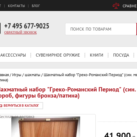
СРАВН
Т
КОНТАКТЫ
БЛОГ
+7 495 677-9025
ОБРАТНЫЙ ЗВОНОК
АКСЕССУАРЫ
СУВЕНИРНОЕ ОРУЖИЕ
КНИГИ
ПОСУДА
авная
/
Игры
/
шахматы
/
Шахматный набор "Греко-Романский Период" (син. мет
тина)
ахматный набор "Греко-Романский Период" (син. м
ороб, фигуры бронза/патина)
ВЕРНУТЬСЯ В КАТАЛОГ
Бесплатная доставка
41 900
р.