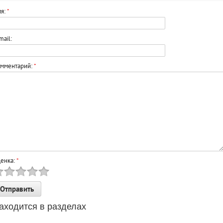
я:
*
mail:
мментарий:
*
енка:
*
аходится в разделах