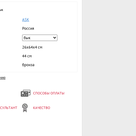
ык
ASK
Россия
26х64х4 см
44 см
бронза
ению
СПОСОБЫ ОПЛАТЫ
НСУЛЬТАНТ
КАЧЕСТВО