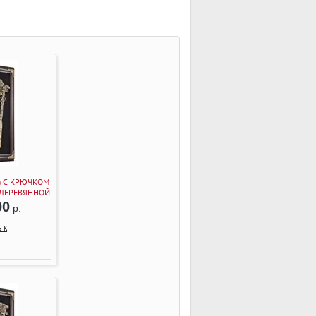
) С КРЮЧКОМ
 ДЕРЕВЯННОЙ
ВЕНГЕ)
00
р.
 к