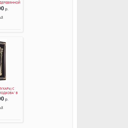
 ДЕРЕВЯННОЙ
ВЕНГЕ)
00
р.
 к
ЛУХАРЬ) С
ПОДКОВА" В
ОЙ РАМКЕ
00
р.
ГЕ)
 к