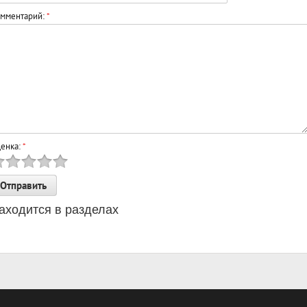
мментарий:
*
енка:
*
аходится в разделах