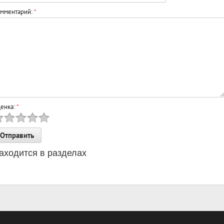
мментарий:
*
енка:
*
аходится в разделах